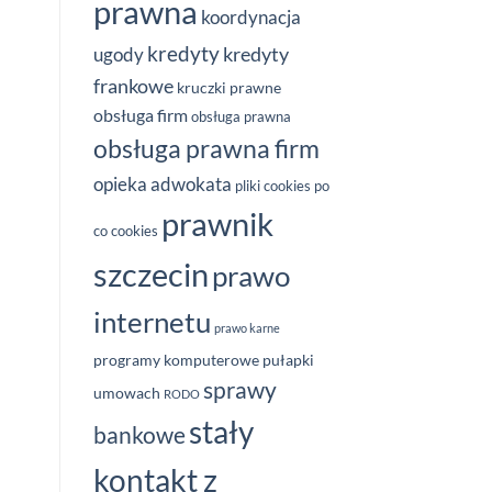
prawna
koordynacja
kredyty
kredyty
ugody
frankowe
kruczki prawne
obsługa firm
obsługa prawna
obsługa prawna firm
opieka adwokata
pliki cookies
po
prawnik
co cookies
szczecin
prawo
internetu
prawo karne
programy komputerowe
pułapki
sprawy
umowach
RODO
stały
bankowe
kontakt z