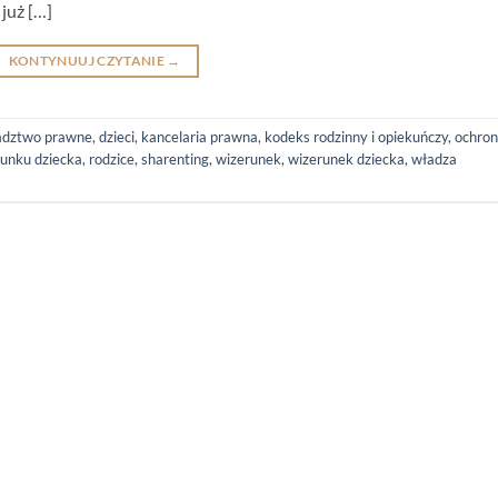
 już […]
KONTYNUUJ CZYTANIE
→
adztwo prawne
,
dzieci
,
kancelaria prawna
,
kodeks rodzinny i opiekuńczy
,
ochro
runku dziecka
,
rodzice
,
sharenting
,
wizerunek
,
wizerunek dziecka
,
władza