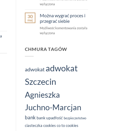
wakacyjne
wyłączona
–
–
Port
czas
Można wygrać proces i
Relacji
30
start
to
maj
przegrać siebie
!
wydarzenie,
Można
Możliwość komentowania
została
którego
wygrać
wyłączona
potrzebowaliśmy
na
proces
i
przegrać
CHMURA TAGÓW
siebie
adwokat
adwokat
Szczecin
Agnieszka
Juchno-Marcjan
bank
bank upadłość
bezpieczeństwo
ciasteczka
cookies
co to cookies