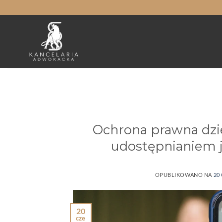
Przewiń
do
zawartości
Ochrona prawna dzi
udostępnianiem 
OPUBLIKOWANO NA
20
20
cze