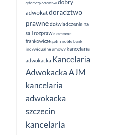
dobry
cyberbezpieczeństwo
doradztwo
adwokat
prawne
doświadczenie na
sali rozpraw
e-commerce
frankowicze
getin noble bank
kancelaria
indywidualne umowy
Kancelaria
adwokacka
Adwokacka AJM
kancelaria
adwokacka
szczecin
kancelaria