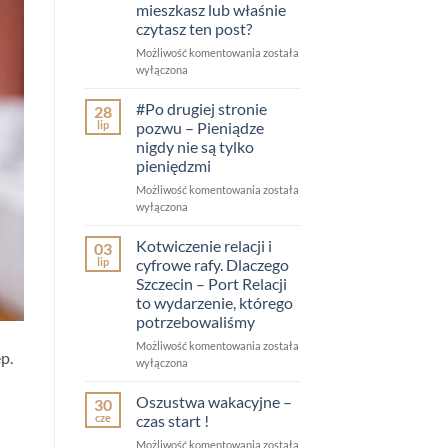
mieszkasz lub właśnie
czytasz ten post?
Moje
Możliwość komentowania
została
czy
wyłączona
nasze?
Czyj
#Po drugiej stronie
28
jest
lip
pozwu – Pieniądze
dom,
nigdy nie są tylko
w
pieniędzmi
którym
mieszkasz
#Po
Możliwość komentowania
została
lub
drugiej
wyłączona
właśnie
stronie
czytasz
pozwu
Kotwiczenie relacji i
03
ten
–
lip
cyfrowe rafy. Dlaczego
post?
Pieniądze
Szczecin – Port Relacji
nigdy
to wydarzenie, którego
nie
potrzebowaliśmy
są
tylko
Kotwiczenie
Możliwość komentowania
została
p.
pieniędzmi
relacji
wyłączona
i
cyfrowe
Oszustwa wakacyjne –
30
rafy.
cze
czas start !
Dlaczego
Oszustwa
Możliwość komentowania
została
Szczecin