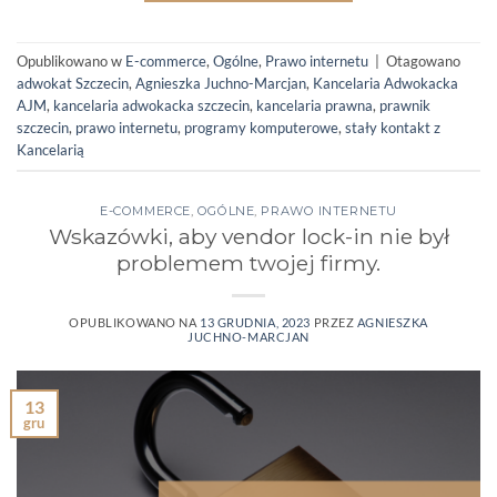
Opublikowano w
E-commerce
,
Ogólne
,
Prawo internetu
|
Otagowano
adwokat Szczecin
,
Agnieszka Juchno-Marcjan
,
Kancelaria Adwokacka
AJM
,
kancelaria adwokacka szczecin
,
kancelaria prawna
,
prawnik
szczecin
,
prawo internetu
,
programy komputerowe
,
stały kontakt z
Kancelarią
E-COMMERCE
,
OGÓLNE
,
PRAWO INTERNETU
Wskazówki, aby vendor lock-in nie był
problemem twojej firmy.
OPUBLIKOWANO NA
13 GRUDNIA, 2023
PRZEZ
AGNIESZKA
JUCHNO-MARCJAN
13
gru