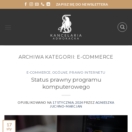
Przewiń
ZAPISZ SIĘ DO NEWSLETTERA
do
zawartości
ARCHIWA KATEGORII:
E-COMMERCE
E-COMMERCE
,
OGÓLNE
,
PRAWO INTERNETU
Status prawny programu
komputerowego
OPUBLIKOWANO NA
17 STYCZNIA, 2024
PRZEZ
AGNIESZKA
JUCHNO-MARCJAN
17
sty