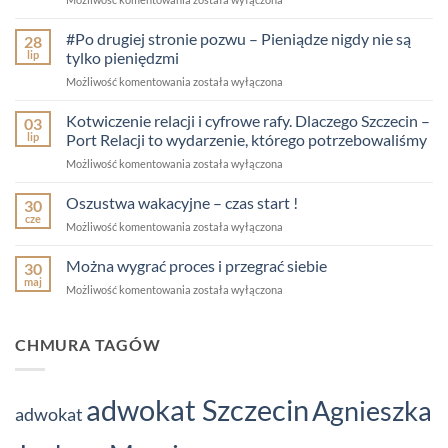
czy
nasze?
#Po drugiej stronie pozwu – Pieniądze nigdy nie są
28
Czyj
lip
tylko pieniędzmi
jest
#Po
Możliwość komentowania
została wyłączona
dom,
drugiej
w
stronie
Kotwiczenie relacji i cyfrowe rafy. Dlaczego Szczecin –
którym
03
pozwu
mieszkasz
lip
Port Relacji to wydarzenie, którego potrzebowaliśmy
–
lub
Kotwiczenie
Możliwość komentowania
została wyłączona
Pieniądze
właśnie
relacji
nigdy
czytasz
i
Oszustwa wakacyjne – czas start !
nie
30
ten
cyfrowe
są
cze
post?
Oszustwa
Możliwość komentowania
została wyłączona
rafy.
tylko
wakacyjne
Dlaczego
pieniędzmi
–
Można wygrać proces i przegrać siebie
Szczecin
30
czas
maj
–
Można
Możliwość komentowania
została wyłączona
start
Port
wygrać
!
Relacji
proces
to
i
CHMURA TAGÓW
wydarzenie,
przegrać
którego
siebie
potrzebowaliśmy
adwokat Szczecin
Agnieszka
adwokat