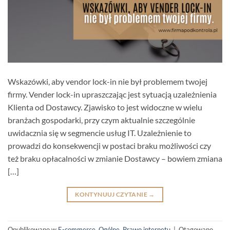
Wskazówki, aby vendor lock-in nie był problemem twojej
firmy. Vender lock-in upraszczając jest sytuacją uzależnienia
Klienta od Dostawcy. Zjawisko to jest widoczne w wielu
branżach gospodarki, przy czym aktualnie szczególnie
uwidacznia się w segmencie usług IT. Uzależnienie to
prowadzi do konsekwencji w postaci braku możliwości czy
też braku opłacalności w zmianie Dostawcy – bowiem zmiana
[…]
KONTYNUUJ CZYTANIE
→
Opublikowano w
E-commerce
,
Ogólne
,
Prawo internetu
|
Otagowano