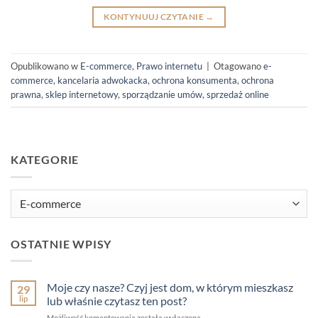
KONTYNUUJ CZYTANIE
→
Opublikowano w
E-commerce
,
Prawo internetu
|
Otagowano
e-
commerce
,
kancelaria adwokacka
,
ochrona konsumenta
,
ochrona
prawna
,
sklep internetowy
,
sporządzanie umów
,
sprzedaż online
KATEGORIE
Kategorie
OSTATNIE WPISY
Moje czy nasze? Czyj jest dom, w którym mieszkasz
29
lip
lub właśnie czytasz ten post?
Moje
Możliwość komentowania
została wyłączona