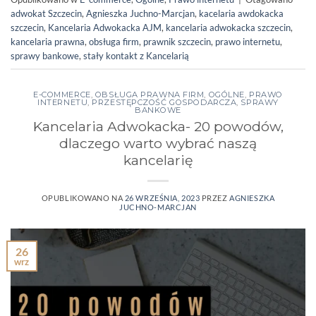
adwokat Szczecin
,
Agnieszka Juchno-Marcjan
,
kacelaria awdokacka
szczecin
,
Kancelaria Adwokacka AJM
,
kancelaria adwokacka szczecin
,
kancelaria prawna
,
obsługa firm
,
prawnik szczecin
,
prawo internetu
,
sprawy bankowe
,
stały kontakt z Kancelarią
E-COMMERCE
,
OBSŁUGA PRAWNA FIRM
,
OGÓLNE
,
PRAWO
INTERNETU
,
PRZESTĘPCZOŚĆ GOSPODARCZA
,
SPRAWY
BANKOWE
Kancelaria Adwokacka- 20 powodów,
dlaczego warto wybrać naszą
kancelarię
OPUBLIKOWANO NA
26 WRZEŚNIA, 2023
PRZEZ
AGNIESZKA
JUCHNO-MARCJAN
26
wrz