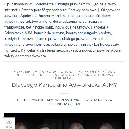
Opublikowano w
E-commerce
,
Obsługa prawna firm
,
Ogólne
,
Prawo
internetu
,
Przestępczość gospodarcza
,
Sprawy bankowe
|
Otagowano
adwokat
,
Agnieszka Juchno-Marcjan
,
bank
,
bank upadłość
,
dobry
adwokat
,
doradztwo prawne
,
doświadczenie na sali rozpraw
,
frankowicze
,
getin noble bank
,
indywidualne umowy
,
Kancelaria
Adwokacka AJM
,
kancelaria prawna
,
koordynacja ugody
,
kredyty
,
kredyty frankowe
,
kruczki prawne
,
obsługa prawna firm
,
opieka
adwokata
,
prawo internetu
,
pułapki umowach
,
sprawy bankowe
,
stały
kontakt z Kancelarią
,
strategia negocjacyjna
,
umowa
,
umowy bankowe
,
zalety dobrego adwokata
E-COMMERCE
,
OBSŁUGA PRAWNA FIRM
,
OGÓLNE
,
PRAWO
INTERNETU
,
PRZESTĘPCZOŚĆ GOSPODARCZA
,
SPRAWY
BANKOWE
Dlaczego Kancelaria Adwokacka AJM?
OPUBLIKOWANO NA
20 WRZEŚNIA, 2023
PRZEZ
AGNIESZKA
JUCHNO-MARCJAN
20
wrz