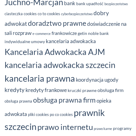
Juchno-Marcjan
bank
bank upadłość
bezpieczeństwo
dobry
ciasteczka
cookies
co to cookies
cyberbezpieczeństwo
doradztwo prawne
adwokat
doświadczenie na
sali rozpraw
frankowicze
getin noble bank
e-commerce
kancelaria adwokacka
indywidualne umowy
Kancelaria Adwokacka AJM
kancelaria adwokacka szczecin
kancelaria prawna
koordynacja ugody
kredyty
kredyty frankowe
obsługa firm
kruczki prawne
obsługa prawna firm
opieka
obsługa prawna
prawnik
adwokata
pliki cookies
po co cookies
szczecin
prawo internetu
programy
prawo karne