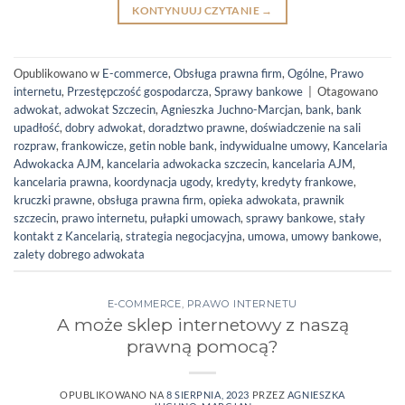
KONTYNUUJ CZYTANIE
→
Opublikowano w
E-commerce
,
Obsługa prawna firm
,
Ogólne
,
Prawo
internetu
,
Przestępczość gospodarcza
,
Sprawy bankowe
|
Otagowano
adwokat
,
adwokat Szczecin
,
Agnieszka Juchno-Marcjan
,
bank
,
bank
upadłość
,
dobry adwokat
,
doradztwo prawne
,
doświadczenie na sali
rozpraw
,
frankowicze
,
getin noble bank
,
indywidualne umowy
,
Kancelaria
Adwokacka AJM
,
kancelaria adwokacka szczecin
,
kancelaria AJM
,
kancelaria prawna
,
koordynacja ugody
,
kredyty
,
kredyty frankowe
,
kruczki prawne
,
obsługa prawna firm
,
opieka adwokata
,
prawnik
szczecin
,
prawo internetu
,
pułapki umowach
,
sprawy bankowe
,
stały
kontakt z Kancelarią
,
strategia negocjacyjna
,
umowa
,
umowy bankowe
,
zalety dobrego adwokata
E-COMMERCE
,
PRAWO INTERNETU
A może sklep internetowy z naszą
prawną pomocą?
OPUBLIKOWANO NA
8 SIERPNIA, 2023
PRZEZ
AGNIESZKA