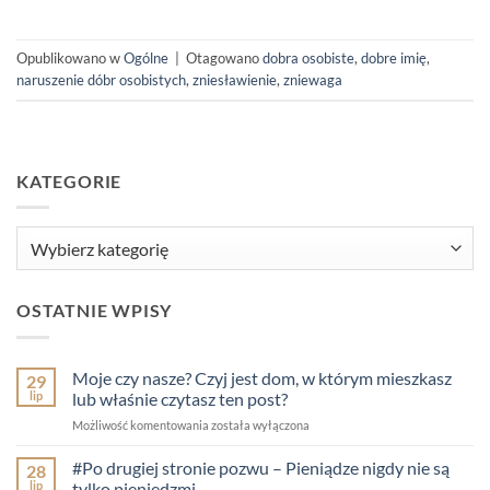
Opublikowano w
Ogólne
|
Otagowano
dobra osobiste
,
dobre imię
,
naruszenie dóbr osobistych
,
zniesławienie
,
zniewaga
KATEGORIE
Kategorie
OSTATNIE WPISY
Moje czy nasze? Czyj jest dom, w którym mieszkasz
29
lip
lub właśnie czytasz ten post?
Moje
Możliwość komentowania
została wyłączona
czy
nasze?
#Po drugiej stronie pozwu – Pieniądze nigdy nie są
28
Czyj
lip
tylko pieniędzmi