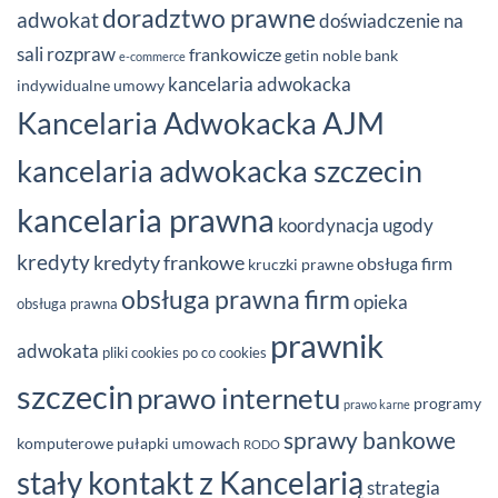
doradztwo prawne
adwokat
doświadczenie na
sali rozpraw
frankowicze
getin noble bank
e-commerce
kancelaria adwokacka
indywidualne umowy
Kancelaria Adwokacka AJM
kancelaria adwokacka szczecin
kancelaria prawna
koordynacja ugody
kredyty
kredyty frankowe
obsługa firm
kruczki prawne
obsługa prawna firm
opieka
obsługa prawna
prawnik
adwokata
pliki cookies
po co cookies
szczecin
prawo internetu
programy
prawo karne
sprawy bankowe
komputerowe
pułapki umowach
RODO
stały kontakt z Kancelarią
strategia