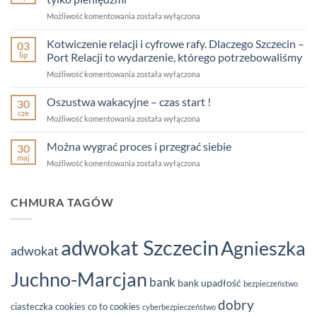
jest
#Po
Możliwość komentowania
została wyłączona
dom,
drugiej
w
stronie
Kotwiczenie relacji i cyfrowe rafy. Dlaczego Szczecin –
którym
03
pozwu
mieszkasz
lip
Port Relacji to wydarzenie, którego potrzebowaliśmy
–
lub
Kotwiczenie
Możliwość komentowania
została wyłączona
Pieniądze
właśnie
relacji
nigdy
czytasz
i
Oszustwa wakacyjne – czas start !
nie
30
ten
cyfrowe
są
cze
post?
Oszustwa
Możliwość komentowania
została wyłączona
rafy.
tylko
wakacyjne
Dlaczego
pieniędzmi
–
Można wygrać proces i przegrać siebie
Szczecin
30
czas
maj
–
Można
Możliwość komentowania
została wyłączona
start
Port
wygrać
!
Relacji
proces
to
i
CHMURA TAGÓW
wydarzenie,
przegrać
którego
siebie
potrzebowaliśmy
adwokat Szczecin
Agnieszka
adwokat
Juchno-Marcjan
bank
bank upadłość
bezpieczeństwo
dobry
ciasteczka
cookies
co to cookies
cyberbezpieczeństwo