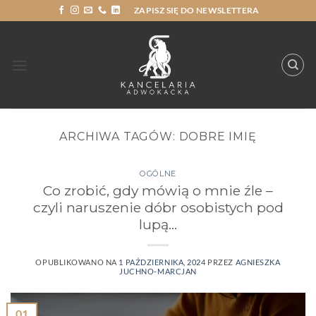
Przewiń
ZAPISZ SIĘ DO NEWSLETTERA
do
zawartości
ARCHIWA TAGÓW:
DOBRE IMIĘ
OGÓLNE
Co zrobić, gdy mówią o mnie źle –
czyli naruszenie dóbr osobistych pod
lupą…
OPUBLIKOWANO NA
1 PAŹDZIERNIKA, 2024
PRZEZ
AGNIESZKA
JUCHNO-MARCJAN
01